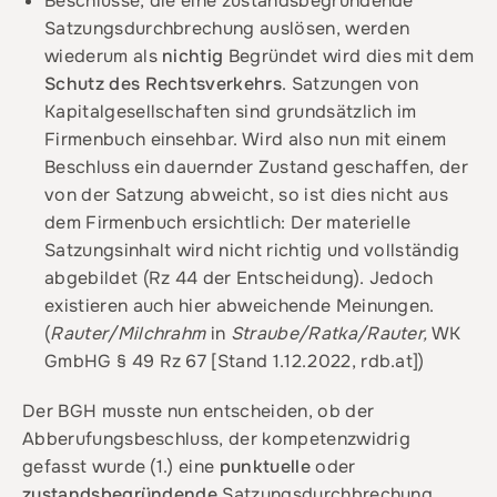
Beschlüsse, die eine zustandsbegründende
Satzungsdurchbrechung auslösen, werden
wiederum als
nichtig
Begründet wird dies mit dem
Schutz des Rechtsverkehrs
. Satzungen von
Kapitalgesellschaften sind grundsätzlich im
Firmenbuch einsehbar. Wird also nun mit einem
Beschluss ein dauernder Zustand geschaffen, der
von der Satzung abweicht, so ist dies nicht aus
dem Firmenbuch ersichtlich: Der materielle
Satzungsinhalt wird nicht richtig und vollständig
abgebildet (Rz 44 der Entscheidung). Jedoch
existieren auch hier abweichende Meinungen.
(
Rauter/Milchrahm
in
Straube/Ratka/Rauter,
WK
GmbHG § 49 Rz 67 [Stand 1.12.2022, rdb.at])
Der BGH musste nun entscheiden, ob der
Abberufungsbeschluss, der kompetenzwidrig
gefasst wurde (1.) eine
punktuelle
oder
zustandsbegründende
Satzungsdurchbrechung