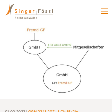
01.02.2022 |
OGH 22.11.2021, 1 Ob 15/21v