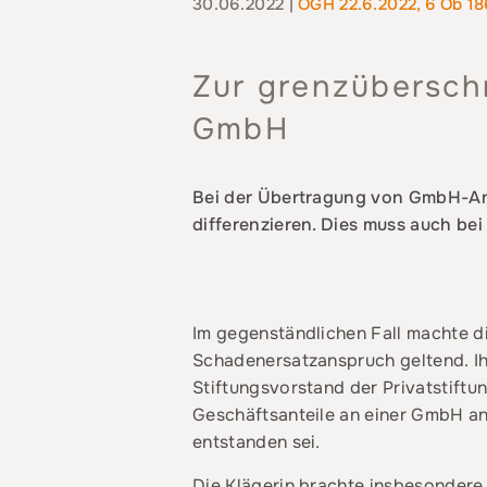
30.06.2022 |
OGH 22.6.2022, 6 Ob 18
Zur grenzübersch
GmbH
Bei der Übertragung von GmbH-Ant
differenzieren. Dies muss auch be
Im gegenständlichen Fall machte di
Schadenersatzanspruch geltend. Ih
Stiftungsvorstand der Privatstiftun
Geschäftsanteile an einer GmbH an
entstanden sei.
Die Klägerin brachte insbesondere