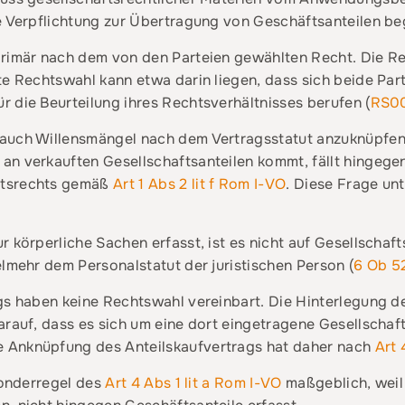
e Verpflichtung zur Übertragung von Geschäftsanteilen be
primär nach dem von den Parteien gewählten Recht. Die R
te Rechtswahl kann etwa darin liegen, dass sich beide Par
 die Beurteilung ihres Rechtsverhältnisses berufen (
RS0
auch Willensmängel nach dem Vertragsstatut anzuknüpfe
an verkauften Gesellschaftsanteilen kommt, fällt hingege
ftsrechts gemäß
Art 1 Abs 2 lit f Rom I-VO
. Diese Frage u
r körperliche Sachen erfasst, ist es nicht auf Gesellschaf
elmehr dem Personalstatut der juristischen Person (
6 Ob 5
gs haben keine Rechtswahl vereinbart. Die Hinterlegung de
arauf, dass es sich um eine dort eingetragene Gesellschaft
 Anknüpfung des Anteilskaufvertrags hat daher nach
Art
 Sonderregel des
Art 4 Abs 1 lit a Rom I-VO
maßgeblich, weil 