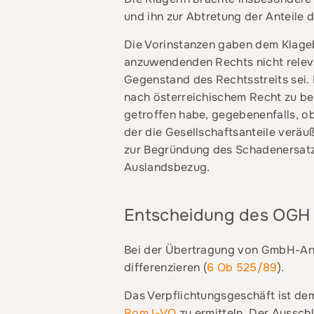
und ihn zur Abtretung der Anteile d
Die Vorinstanzen gaben dem Klageb
anzuwendenden Rechts nicht releva
Gegenstand des Rechtsstreits sei. 
nach österreichischem Recht zu beu
getroffen habe, gegebenenfalls, ob
der die Gesellschaftsanteile veräu
zur Begründung des Schadenersatz
Auslandsbezug.
Entscheidung des OGH
Bei der Übertragung von GmbH-Ant
differenzieren (
6 Ob 525/89
).
Das Verpflichtungsgeschäft ist de
Rom I-VO
zu ermitteln. Der Aussc