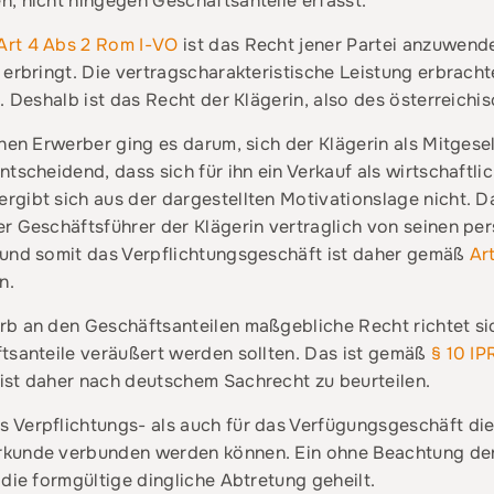
, nicht hingegen Geschäftsanteile erfasst.
Art 4 Abs 2 Rom I-VO
ist das Recht jener Partei anzuwende
erbringt. Die vertragscharakteristische Leistung erbrachte
e. Deshalb ist das Recht der Klägerin, also des österreic
hen Erwerber ging es darum, sich der Klägerin als Mitgesel
scheidend, dass sich für ihn ein Verkauf als wirtschaftlich
rgibt sich aus der dargestellten Motivationslage nicht. 
r Geschäftsführer der Klägerin vertraglich von seinen per
 und somit das Verpflichtungsgeschäft ist daher gemäß
Ar
n.
rb an den Geschäftsanteilen maßgebliche Recht richtet si
ftsanteile veräußert werden sollten. Das ist gemäß
§ 10 I
ist daher nach deutschem Sachrecht zu beurteilen.
s Verpflichtungs- als auch für das Verfügungsgeschäft die
rkunde verbunden werden können. Ein ohne Beachtung de
die formgültige dingliche Abtretung geheilt.