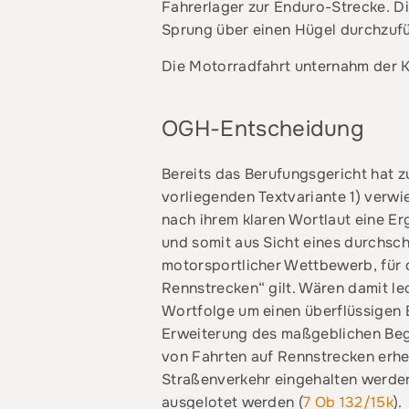
Fahrerlager zur Enduro-Strecke. D
Sprung über einen Hügel durchzufü
Die Motorradfahrt unternahm der K
OGH-Entscheidung
Bereits das Berufungsgericht hat z
vorliegenden Textvariante 1) verw
nach ihrem klaren Wortlaut eine E
und somit aus Sicht eines durchsch
motorsportlicher Wettbewerb, für 
Rennstrecken“ gilt. Wären damit l
Wortfolge um einen überflüssigen E
Erweiterung des maßgeblichen Begr
von Fahrten auf Rennstrecken erhel
Straßenverkehr eingehalten werde
ausgelotet werden (
7 Ob 132/15k
).