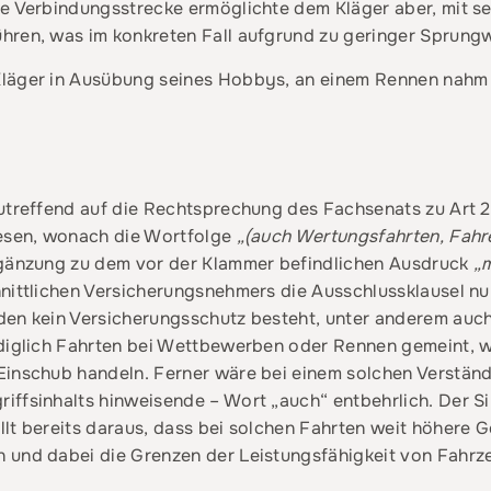
ie Verbindungsstrecke ermöglichte dem Kläger aber, mit 
hren, was im konkreten Fall aufgrund zu geringer Sprungw
läger in Ausübung seines Hobbys, an einem Rennen nahm er
utreffend auf die Rechtsprechung des Fachsenats zu Art 22
iesen, wonach die Wortfolge
„(auch Wertungsfahrten, Fahr
rgänzung zu dem vor der Klammer befindlichen Ausdruck
„
nittlichen Versicherungsnehmers die Ausschlussklausel nur
den kein Versicherungsschutz besteht, unter anderem auch
ediglich Fahrten bei Wettbewerben oder Rennen gemeint, w
inschub handeln. Ferner wäre bei einem solchen Verständn
iffsinhalts hinweisende – Wort „auch“ entbehrlich. Der 
lt bereits daraus, dass bei solchen Fahrten weit höhere G
n und dabei die Grenzen der Leistungsfähigkeit von Fahr