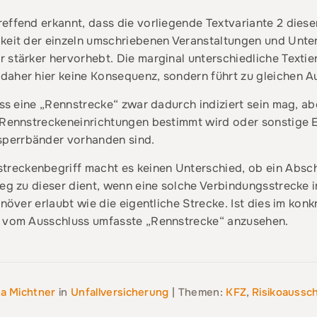
effend erkannt, dass die vorliegende Textvariante 2 diese
gkeit der einzeln umschriebenen Veranstaltungen und Unte
 stärker hervorhebt. Die marginal unterschiedliche Texti
daher hier keine Konsequenz, sondern führt zu gleichen 
dass eine „Rennstrecke“ zwar dadurch indiziert sein mag, a
h Rennstreckeneinrichtungen bestimmt wird oder sonstige 
perrbänder vorhanden sind.
eckenbegriff macht es keinen Unterschied, ob ein Abschni
weg zu dieser dient, wenn eine solche Verbindungsstrecke
anöver erlaubt wie die eigentliche Strecke. Ist dies im konk
s vom Ausschluss umfasste „Rennstrecke“ anzusehen.
a Michtner
in
Unfallversicherung
| Themen:
KFZ
,
Risikoaussc