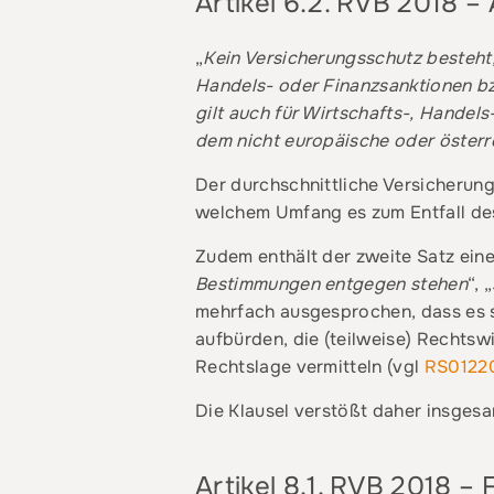
Artikel 6.2. RVB 2018 
„
Kein Versicherungsschutz besteht
Handels- oder Finanzsanktionen b
gilt auch für Wirtschafts-, Hande
dem nicht europäische oder österr
Der durchschnittliche Versicherun
welchem Umfang es zum Entfall de
Zudem enthält der zweite Satz eine
Bestimmungen entgegen stehen
“, „
mehrfach ausgesprochen, dass es s
aufbürden, die (teilweise) Rechtsw
Rechtslage vermitteln (vgl
RS0122
Die Klausel verstößt daher insges
Artikel 8.1. RVB 2018 –