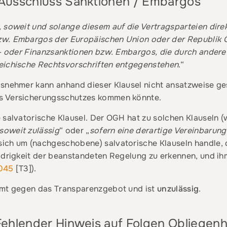
– Ausschluss Sanktionen / Embargos
, soweit und solange diesem auf die Vertragsparteien dire
zw. Embargos der Europäischen Union oder der Republik Ö
ls- oder Finanzsanktionen bzw. Embargos, die durch ander
eichische Rechtsvorschriften entgegenstehen
.“
gsnehmer kann anhand dieser Klausel nicht ansatzweise ge
s Versicherungsschutzes kommen könnte.
 salvatorische Klausel. Der OGH hat zu solchen Klauseln (
soweit zulässig
“ oder „
sofern eine derartige Vereinbarung
ich um (nachgeschobene) salvatorische Klauseln handle, 
idrigkeit der beanstandeten Regelung zu erkennen, und ihm
045
[T3]).
amt gegen das Transparenzgebot und ist
unzulässig
.
 Fehlender Hinweis auf Folgen Obliegen