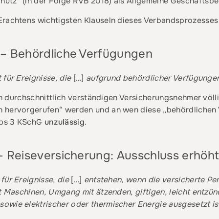
hutz“ (in der Folge RVB 2018) als Allgemeine Geschäftsb
Erachtens wichtigsten Klauseln dieses Verbandsprozesses
8 – Behördliche Verfügungen
für Ereignisse, die
[…]
aufgrund behördlicher Verfügunge
den durchschnittlich verständigen Versicherungsnehmer völl
 hervorgerufen“ werden und an wen diese „behördlichen 
 Abs 3 KSchG
unzulässig
.
 – Reiseversicherung: Ausschluss erhöhte
für Ereignisse, die
[…]
entstehen, wenn die versicherte Per
it Maschinen, Umgang mit ätzenden, giftigen, leicht entzün
wie elektrischer oder thermischer Energie ausgesetzt ist (