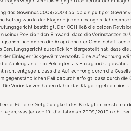
 Betrages wegen Verstoßes gegen das Verbot der Einlage
ung des Gewinnes 2008/2009 ab, da ein gültiger Gewinnv
iche Betrag wurde der Klägerin jedoch mangels Jahresabsc
fungsgericht bestätigt. Der OGH ließ die beiden Revisione
 in seiner Revision den Einwand, dass die Vorinstanzen zu
ngsanspruch gegen die Ansprüche der Gesellschaft aus 
as Berufungsgericht ausdrücklich klargestellt hat, dass d
der Einlagenrückgewähr verstoßt. Eine Aufrechnung wäre 
n die Zahlung an einen Beklagten als Einlagenrückgewäh
t nicht entgegen, dass die Aufrechnung durch die Gesellsc
 im gegenständlichen Fall dadurch erfolgt, dass durch di
. Die Vorinstanzen haben daher das Klagebegehren hinsicht
n.
ns Leere. Für eine Gutgläubigkeit des Beklagten müssten 
egen, was jedoch für die Jahre ab 2009/2010 nicht der 