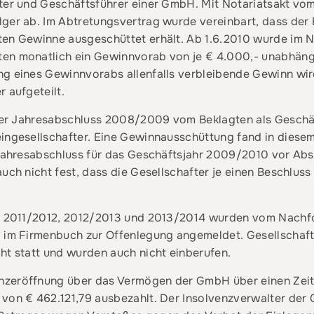
ter und Geschäftsführer einer GmbH. Mit Notariatsakt vom 2
ger ab. Im Abtretungsvertrag wurde vereinbart, dass der 
ten Gewinne ausgeschüttet erhält. Ab 1.6.2010 wurde im N
ten monatlich ein Gewinnvorab von je € 4.000,- unabhän
ng eines Gewinnvorabs allenfalls verbleibende Gewinn w
 aufgeteilt.
 der Jahresabschluss 2008/2009 vom Beklagten als Geschäf
ingesellschafter. Eine Gewinnausschüttung fand in diesem 
r Jahresabschluss für das Geschäftsjahr 2009/2010 vor Ab
uch nicht fest, dass die Gesellschafter je einen Beschluss 
re 2011/2012, 2012/2013 und 2013/2014 wurden vom Nachfo
g im Firmenbuch zur Offenlegung angemeldet. Gesellschaf
ht statt und wurden auch nicht einberufen.
nzeröffnung über das Vermögen der GmbH über einen Zei
von € 462.121,79 ausbezahlt. Der Insolvenzverwalter der 